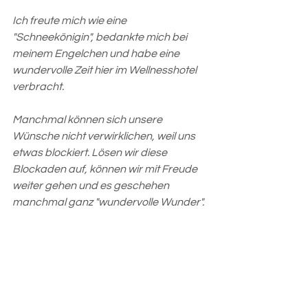
Ich freute mich wie eine 
"Schneekönigin", bedankte mich bei 
meinem Engelchen und habe eine 
wundervolle Zeit hier im Wellnesshotel 
verbracht.
Manchmal können sich unsere 
Wünsche nicht verwirklichen, weil uns 
etwas blockiert. Lösen wir diese 
Blockaden auf, können wir mit Freude 
weiter gehen und es geschehen 
manchmal ganz "wundervolle Wunder".
Hast du auch Wünsche und Träume, 
sie erfüllen sich aber nicht? Gerne 
unterstütze ich dich mit meinem 
"Engelchen", der Organetik und den 
verschiedenen Methoden beim Öffnen 