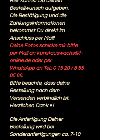
Hier kannst Du deinen
Bestellwunsch aufgeben.
Die Bestätigung und die
Zahlungsinformationen
bekommst Du direkt im
Anschluss per Mail!
Deine Fotos schicke mir bitte
per Mail an
kunstauswachs@t-
online.de
oder per
WhatsApp an Tel.: 0 15 20 /
8 55
05 66
.
Bitte beachte, dass deine
Bestellung nach dem
Versenden verbindlich ist.
Herzlichen Dank ♥!
Die Anfertigung Deiner
Bestellung wird bei
Sonderanfertigungen ca. 7-10